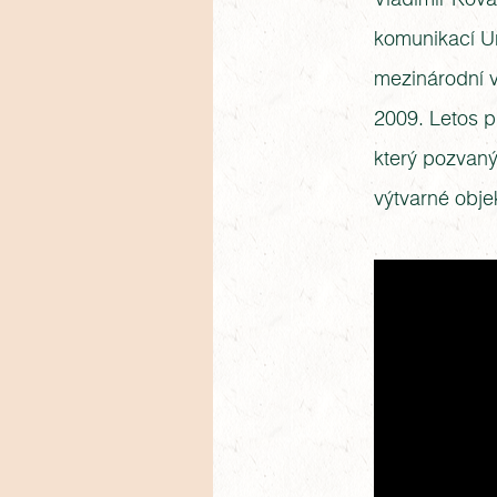
Vladimír Kova
komunikací Un
mezinárodní v
2009. Letos p
který pozvan
výtvarné obje