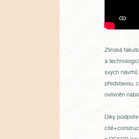
Zlínská fakul
a technologic
svých návrhů i
představou, co
ovlivněn nabí
Díky podpoře
cité+construct