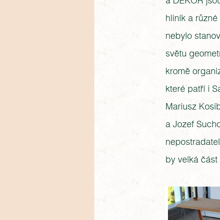
a DEKOR jsou 
hliník a různ
nebylo stanov
světu geometr
kromě organiz
které patří i
Mariusz Kosib
a Jozef Sucho
nepostradate
by velká část